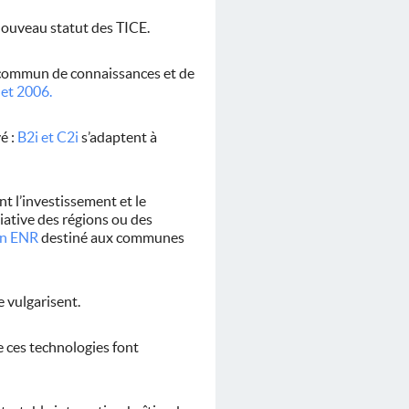
nouveau statut des TICE.
le commun de connaissances et de
let 2006.
é :
B2i et C2i
s’adaptent à
t l’investissement et le
tiative des régions ou des
an ENR
destiné aux communes
e vulgarisent.
 ces technologies font