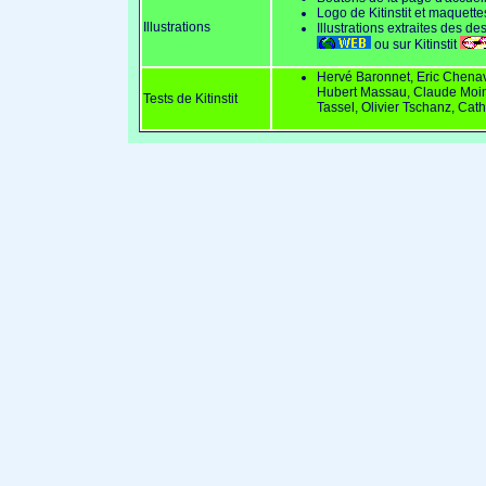
Logo de Kitinstit et maquet
Illustrations
Illustrations extraites des de
ou sur Kitinstit
Hervé Baronnet, Eric Chenavi
Hubert Massau, Claude Moine
Tests de Kitinstit
Tassel, Olivier Tschanz, Cat