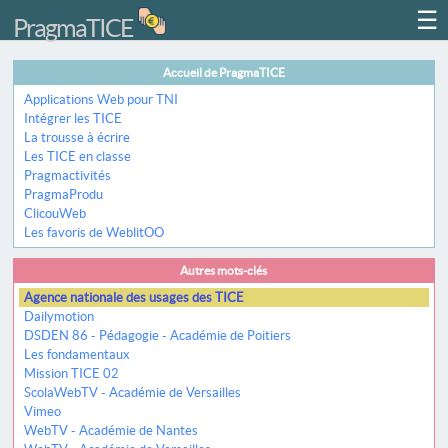
☰
PragmaTICE
Accueil de PragmaTICE
Applications Web pour TNI
Intégrer les TICE
La trousse à écrire
Les TICE en classe
Pragmactivités
PragmaProdu
ClicouWeb
Les favoris de WeblitOO
Autres mots-clés
Agence nationale des usages des TICE
Dailymotion
DSDEN 86 - Pédagogie - Académie de Poitiers
Les fondamentaux
Mission TICE 02
ScolaWebTV - Académie de Versailles
Vimeo
WebTV - Académie de Nantes