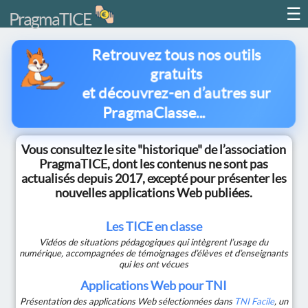
☰
PragmaTICE
Retrouvez tous nos outils
gratuits
et découvrez-en d’autres sur
PragmaClasse...
Vous consultez le site "historique" de l’association
PragmaTICE, dont les contenus ne sont pas
actualisés depuis 2017, excepté pour présenter les
nouvelles applications Web publiées.
Les TICE en classe
Vidéos de situations pédagogiques qui intègrent l’usage du
numérique, accompagnées de témoignages d’élèves et d’enseignants
qui les ont vécues
Applications Web pour TNI
Présentation des applications Web sélectionnées dans
TNI Facile
, un