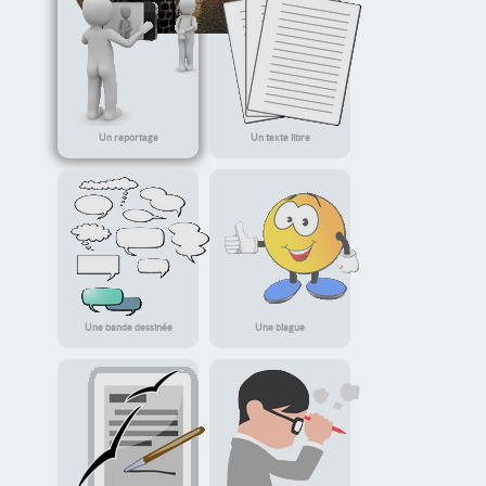
Un récit fantastique
Un reportage
Un texte libre
Une bande dessinée
Une blague