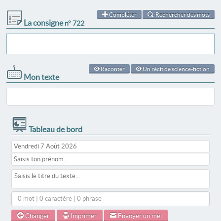
Compléter
Rechercher des mots
La consigne
n° 722
Raconter
Un récit de science-fiction
Mon texte
Tableau de bord
0 mot | 0 caractère | 0 phrase
Changer
Imprimer
Envoyer un mél