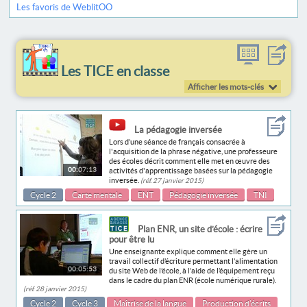
Les favoris de WeblitOO
Les TICE en classe
Afficher les mots-clés
La pédagogie inversée
Lors d’une séance de français consacrée à
l'acquisition de la phrase négative, une professeure
des écoles décrit comment elle met en œuvre des
00:07:13
activités d'apprentissage basées sur la pédagogie
inversée.
(réf. 27 janvier 2015)
Cycle 2
Carte mentale
ENT
Pédagogie inversée
TNI
Plan ENR, un site d’école : écrire
pour être lu
Une enseignante explique comment elle gère un
travail collectif d’écriture permettant l’alimentation
00:05:53
du site Web de l’école, à l’aide de l’équipement reçu
dans le cadre du plan ENR (école numérique rurale).
(réf. 28 janvier 2015)
Cycle 2
Cycle 3
Maîtrise de la langue
Production d’écrits