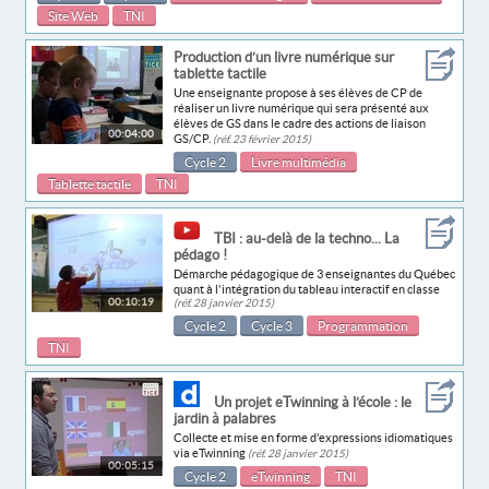
Site Web
TNI
Production d’un livre numérique sur
tablette tactile
Une enseignante propose à ses élèves de CP de
réaliser un livre numérique qui sera présenté aux
élèves de GS dans le cadre des actions de liaison
00:04:00
GS/CP.
(réf. 23 février 2015)
Cycle 2
Livre multimédia
Tablette tactile
TNI
TBI : au-delà de la techno... La
pédago !
Démarche pédagogique de 3 enseignantes du Québec
quant à l'intégration du tableau interactif en classe
00:10:19
(réf. 28 janvier 2015)
Cycle 2
Cycle 3
Programmation
TNI
Un projet eTwinning à l’école : le
jardin à palabres
Collecte et mise en forme d'expressions idiomatiques
via eTwinning
(réf. 28 janvier 2015)
00:05:15
Cycle 2
eTwinning
TNI