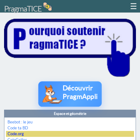
☰
PragmaTICE
Découvrir
PragmAppli
Espace et géométrie
Beebot : le jeu
Code ta BD
Code.org
ColoGrilles