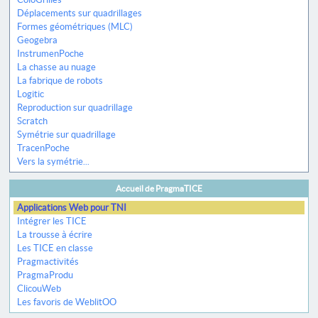
Déplacements sur quadrillages
Formes géométriques (MLC)
Geogebra
InstrumenPoche
La chasse au nuage
La fabrique de robots
Logitic
Reproduction sur quadrillage
Scratch
Symétrie sur quadrillage
TracenPoche
Vers la symétrie...
Accueil de PragmaTICE
Applications Web pour TNI
Intégrer les TICE
La trousse à écrire
Les TICE en classe
Pragmactivités
PragmaProdu
ClicouWeb
Les favoris de WeblitOO