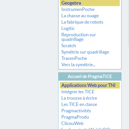
Geogebra
InstrumenPoche
La chasse au nuage
La fabrique de robots
Logitic
Reproduction sur
quadrillage
Scratch
Symétrie sur quadrillage
TracenPoche
Vers la symétrie...
Accueil de PragmaTICE
Applications Web pour TNI
Intégrer les TICE
La trousse à écrire
Les TICE en classe
Pragmactivités
PragmaProdu
ClicouWeb