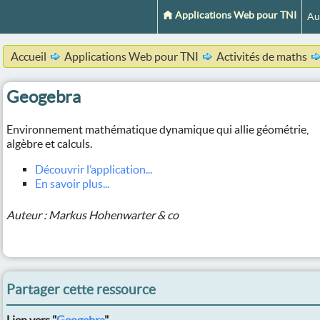
Applications Web pour TNI
Au
Accueil
Applications Web pour TNI
Activités de maths
Geogebra
Environnement mathématique dynamique qui allie géométrie,
algèbre et calculs.
Découvrir l’application...
En savoir plus...
Auteur : Markus Hohenwarter & co
Partager cette ressource