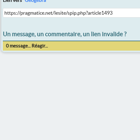
Lien vers "
Geogebra
"
Un message, un commentaire, un lien invalide ?
0 message... Réagir...