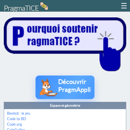
☰
PragmaTICE
Découvrir
PragmAppli
Espace et géométrie
Beebot : le jeu
Code ta BD
Code.org
ColoGrilles