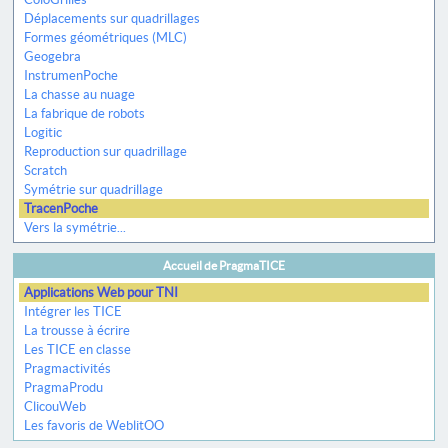
Déplacements sur quadrillages
Formes géométriques (MLC)
Geogebra
InstrumenPoche
La chasse au nuage
La fabrique de robots
Logitic
Reproduction sur quadrillage
Scratch
Symétrie sur quadrillage
TracenPoche
Vers la symétrie...
Accueil de PragmaTICE
Applications Web pour TNI
Intégrer les TICE
La trousse à écrire
Les TICE en classe
Pragmactivités
PragmaProdu
ClicouWeb
Les favoris de WeblitOO