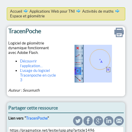
Accueil
Applications Web pour TNI
Activités de maths
Espace et géométrie
TracenPoche
Logiciel de géométrie
dynamique fonctionnant
avec Adobe Flash.
Découvrir
l’application...
L’usage du logiciel
Tracenpoche en cycle
3
Auteur : Sesamath
Partager cette ressource
Lien vers "
TracenPoche
"