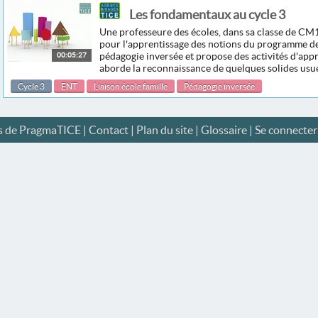
Les fondamentaux au cycle 3
Une professeure des écoles, dans sa classe de CM1
pour l'apprentissage des notions du programme de 
00:05:27
pédagogie inversée et propose des activités d'appr
aborde la reconnaissance de quelques solides usu
Cycle 3
ENT
Liaison école famille
Pédagogie inversée
s de PragmaTICE
|
Contact
|
Plan du site
|
Glossaire
|
Se connecter