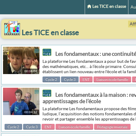
Les TICE en classe
Au
Aff
Les TICE en classe
Les fondamentaux : une continuité e
La plateforme Les fondamentaux a pour but de favo
des mathématiques, etc... à l’école primaire. Consu
00:06:04
établissent un lien nouveau entre l'école et la fami
Cycle 2
Cycle 3
ENT
Liaison école famille
Les fondamentaux à la maison : rev
apprentissages de l’école
La plateforme Les fondamentaux propose des films
00:04:12
ludique, l’acquisition des notions fondamentales d
revoir et partager ensemble les apprentissages de 
Cycle 2
Cycle 3
ENT
Liaison école famille
Pédagogie inversée