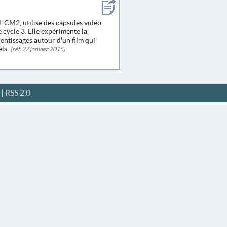
-CM2, utilise des capsules vidéo
cycle 3. Elle expérimente la
entissages autour d'un film qui
els.
(réf. 27 janvier 2015)
|
RSS 2.0