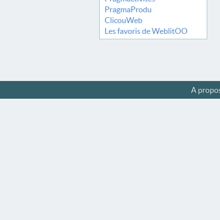
PragmaProdu
ClicouWeb
Les favoris de WeblitOO
A propo