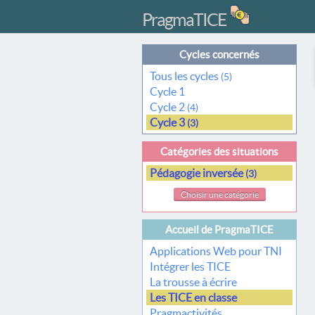
PragmaTICE
Cycles concernés
Tous les cycles
(5)
Cycle 1
Cycle 2
(4)
Cycle 3
(3)
Catégories des situations
Pédagogie inversée
(3)
Choisir une catégorie
Accueil de PragmaTICE
Applications Web pour TNI
Intégrer les TICE
La trousse à écrire
Les TICE en classe
Pragmactivités