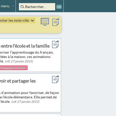
 menu
icher les mots-clés
ntre l’école et la famille
riser l’apprentissage du français,
ltées à la maison, ces animations
lle.
(réf. 27 janvier 2015)
Pédagogie inversée
oir et partager les
 d’animation pour favoriser, de façon
e l’école élémentaire. Elle permet de
l’école.
(réf. 27 janvier 2015)