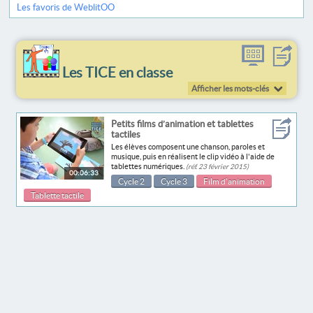
Les favoris de WeblitOO
Les TICE en classe
Afficher les mots-clés
Petits films d’animation et tablettes
tactiles
Les élèves composent une chanson, paroles et
musique, puis en réalisent le clip vidéo à l'aide de
tablettes numériques.
(réf. 23 février 2015)
00:06:33
Cycle 2
Cycle 3
Film d’animation
Tablette tactile