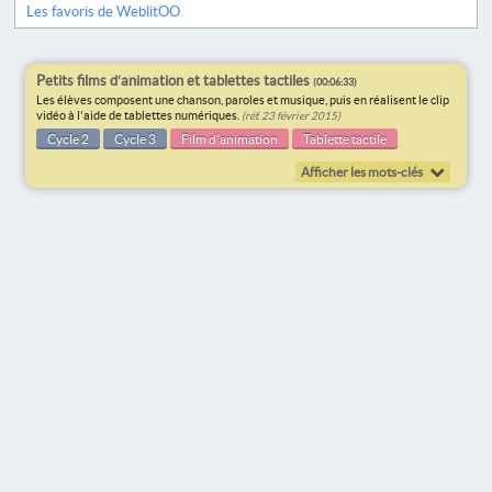
Les favoris de WeblitOO
Petits films d’animation et tablettes tactiles
(00:06:33)
Les élèves composent une chanson, paroles et musique, puis en réalisent le clip
vidéo à l'aide de tablettes numériques.
(réf. 23 février 2015)
Cycle 2
Cycle 3
Film d’animation
Tablette tactile
Afficher les mots-clés