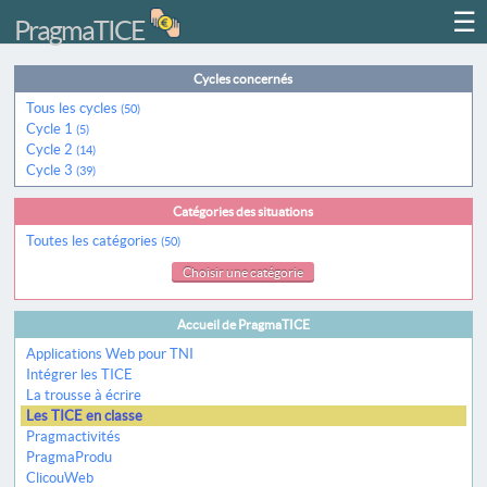
☰
PragmaTICE
Cycles concernés
Tous les cycles
(50)
Cycle 1
(5)
Cycle 2
(14)
Cycle 3
(39)
Catégories des situations
Toutes les catégories
(50)
Choisir une catégorie
Accueil de PragmaTICE
Applications Web pour TNI
Intégrer les TICE
La trousse à écrire
Les TICE en classe
Pragmactivités
PragmaProdu
ClicouWeb