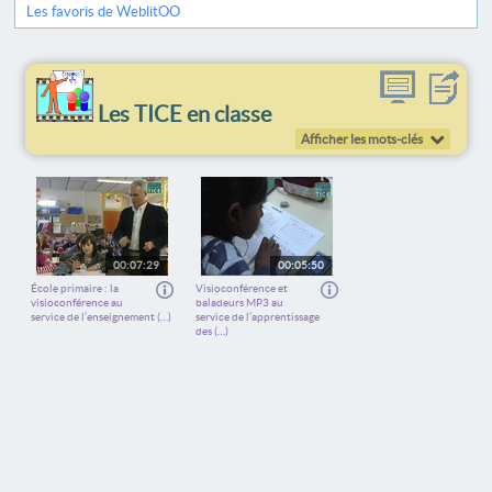
Les favoris de WeblitOO
Les TICE en classe
Afficher les mots-clés
00:07:29
00:05:50
École primaire : la
Visioconférence et
visioconférence au
baladeurs MP3 au
service de l’enseignement (…)
service de l’apprentissage
des (…)