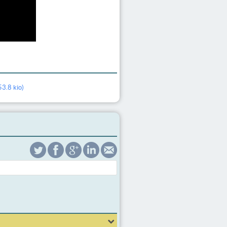
53.8 kio
)