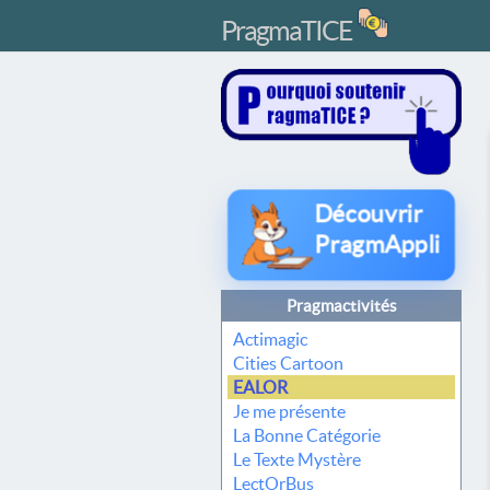
PragmaTICE
Découvrir
PragmAppli
Pragmactivités
Actimagic
Cities Cartoon
EALOR
Je me présente
La Bonne Catégorie
Le Texte Mystère
LectOrBus