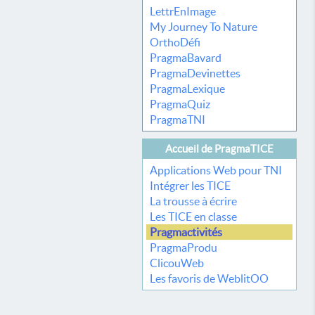
LettrEnImage
My Journey To Nature
OrthoDéfi
PragmaBavard
PragmaDevinettes
PragmaLexique
PragmaQuiz
PragmaTNI
Accueil de PragmaTICE
Applications Web pour TNI
Intégrer les TICE
La trousse à écrire
Les TICE en classe
Pragmactivités
PragmaProdu
ClicouWeb
Les favoris de WeblitOO