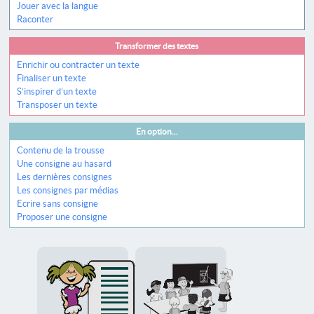
Jouer avec la langue
Raconter
Transformer des textes
Enrichir ou contracter un texte
Finaliser un texte
S’inspirer d’un texte
Transposer un texte
En option...
Contenu de la trousse
Une consigne au hasard
Les dernières consignes
Les consignes par médias
Ecrire sans consigne
Proposer une consigne