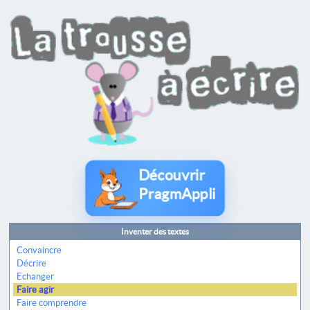
Découvrir
PragmAppli
Inventer des textes
Convaincre
Décrire
Echanger
Faire agir
Faire comprendre