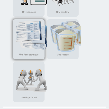
Un règlement
Une consigne
Une fiche technique
Une recette
Une règle du jeu