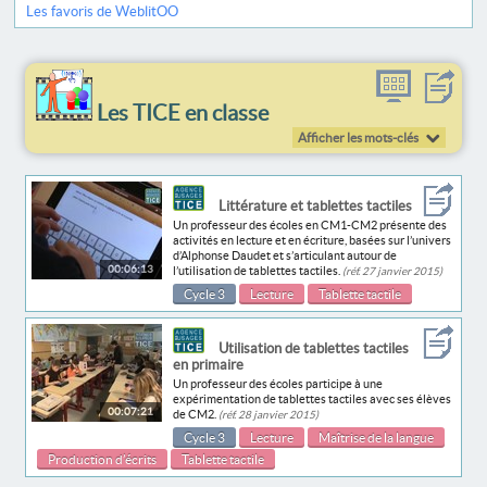
Les favoris de WeblitOO
Les TICE en classe
Afficher les mots-clés
Littérature et tablettes tactiles
Un professeur des écoles en CM1-CM2 présente des
activités en lecture et en écriture, basées sur l’univers
d’Alphonse Daudet et s’articulant autour de
00:06:13
l’utilisation de tablettes tactiles.
(réf. 27 janvier 2015)
Cycle 3
Lecture
Tablette tactile
Utilisation de tablettes tactiles
en primaire
Un professeur des écoles participe à une
expérimentation de tablettes tactiles avec ses élèves
00:07:21
de CM2.
(réf. 28 janvier 2015)
Cycle 3
Lecture
Maîtrise de la langue
Production d’écrits
Tablette tactile