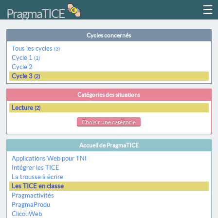
☰
PragmaTICE
Cycles concernés
Tous les cycles
(3)
Cycle 1
(1)
Cycle 2
Cycle 3
(2)
Catégories des situations
Lecture
(2)
Choisir une catégorie
Accueil de PragmaTICE
Applications Web pour TNI
Intégrer les TICE
La trousse à écrire
Les TICE en classe
Pragmactivités
PragmaProdu
ClicouWeb