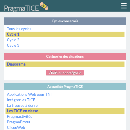
☰
PragmaTICE
Cycles concernés
Tous les cycles
Cycle 1
Cycle 2
Cycle 3
Catégories des situations
Diaporama
Choisir une catégorie
Accueil de PragmaTICE
Applications Web pour TNI
Intégrer les TICE
La trousse à écrire
Les TICE en classe
Pragmactivités
PragmaProdu
ClicouWeb