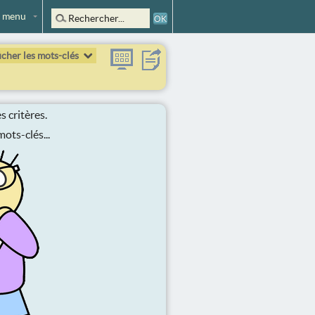
 menu
icher les mots-clés
 critères.
ots-clés...