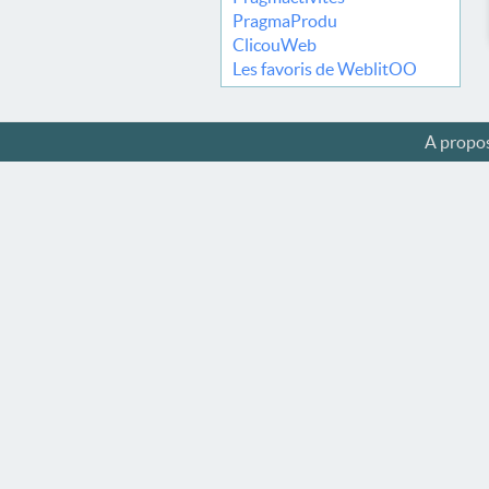
PragmaProdu
ClicouWeb
Les favoris de WeblitOO
A propo