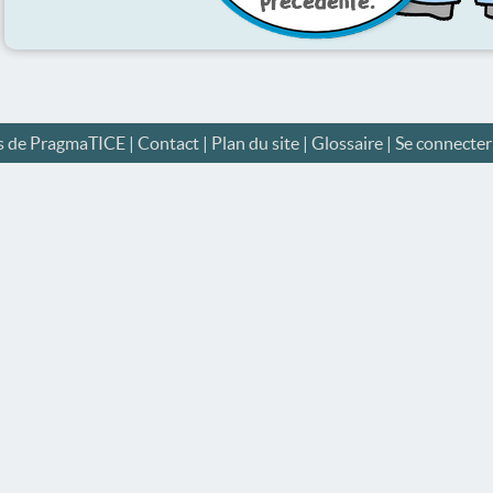
s de PragmaTICE
|
Contact
|
Plan du site
|
Glossaire
|
Se connecter