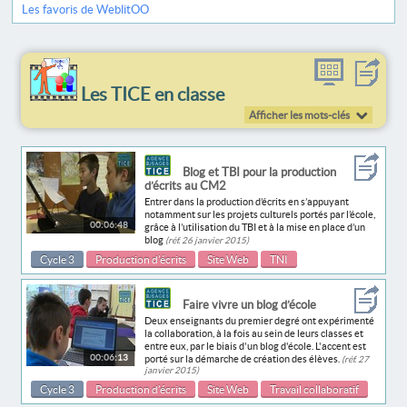
Les favoris de WeblitOO
Les TICE en classe
Afficher les mots-clés
Blog et TBI pour la production
d’écrits au CM2
Entrer dans la production d’écrits en s’appuyant
notamment sur les projets culturels portés par l’école,
00:06:48
grâce à l’utilisation du TBI et à la mise en place d’un
blog
(réf. 26 janvier 2015)
Cycle 3
Production d’écrits
Site Web
TNI
Faire vivre un blog d’école
Deux enseignants du premier degré ont expérimenté
la collaboration, à la fois au sein de leurs classes et
entre eux, par le biais d'un blog d'école. L'accent est
00:06:13
porté sur la démarche de création des élèves.
(réf. 27
janvier 2015)
Cycle 3
Production d’écrits
Site Web
Travail collaboratif