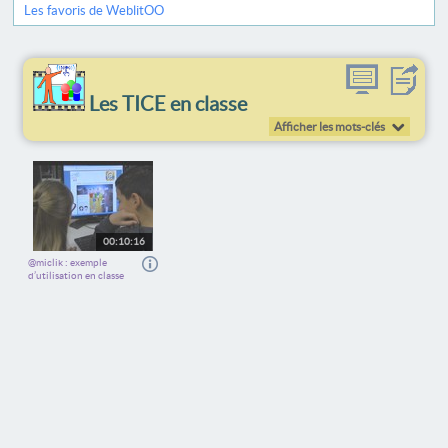
Les favoris de WeblitOO
Les TICE en classe
Afficher les mots-clés
00:10:16
@miclik : exemple
d’utilisation en classe