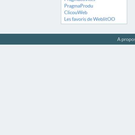
PragmaProdu
ClicouWeb
Les favoris de WeblitOO
A propo