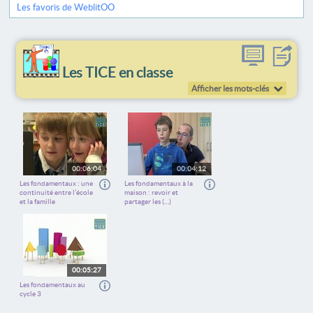
Les favoris de WeblitOO
Les TICE en classe
Afficher les mots-clés
00:06:04
00:04:12
Les fondamentaux : une
Les fondamentaux à la
continuité entre l’école
maison : revoir et
et la famille
partager les (…)
00:05:27
Les fondamentaux au
cycle 3