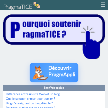
☰
PragmaTICE
Découvrir
PragmAppli
Site Web et blog
Différence entre un site Web et un blog
Quelle solution choisir pour publier ?
Blog d’enseignant ou blog d’école ?
Pourquoi publier sur un site d’école ?