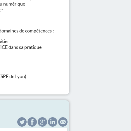
 du numérique
er
 domaines de compétences :
étier
TICE dans sa pratique
SPE de Lyon)