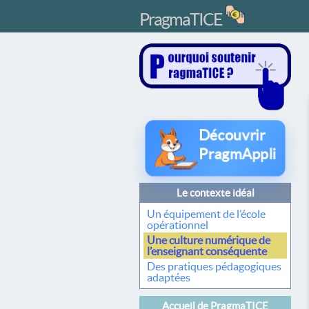
PragmaTICE
Découvrir
PragmAppli
Le contexte idéal
Un équipement de l’école
opérationnel
Une culture numérique de
l’enseignant conséquente
Des pratiques pédagogiques
adaptées
Accueil de PragmaTICE