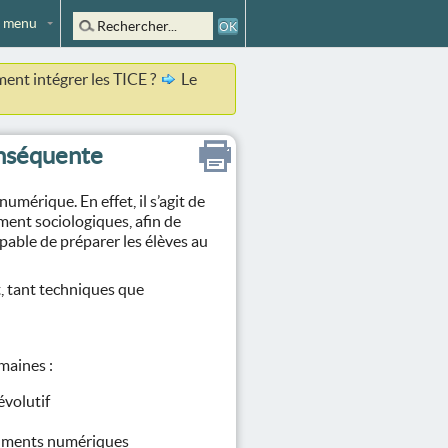
 menu
nt intégrer les TICE ?
Le
onséquente
umérique. En effet, il s’agit de
ment sociologiques, afin de
pable de préparer les élèves au
, tant techniques que
maines :
évolutif
ocuments numériques