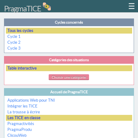
☰
PragmaTICE
Cycles concernés
Tous les cycles
Cycle 1
Cycle 2
Cycle 3
Catégories des situations
Table interactive
Choisir une catégorie
Accueil de PragmaTICE
Applications Web pour TNI
Intégrer les TICE
La trousse à écrire
Les TICE en classe
Pragmactivités
PragmaProdu
ClicouWeb