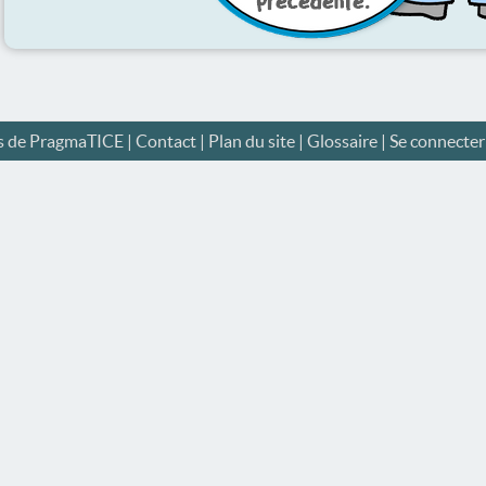
s de PragmaTICE
|
Contact
|
Plan du site
|
Glossaire
|
Se connecter