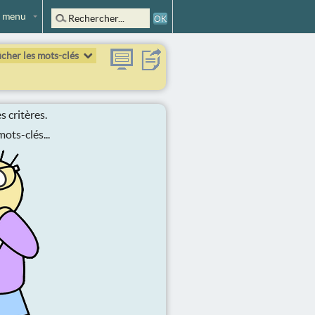
 menu
icher les mots-clés
 critères.
ots-clés...