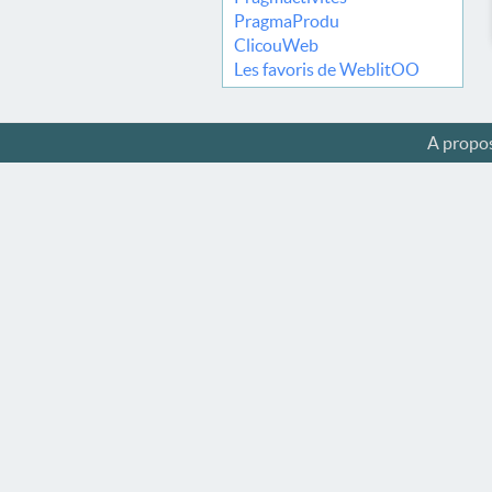
PragmaProdu
ClicouWeb
Les favoris de WeblitOO
A propo