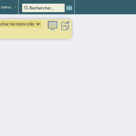
 menu
icher les mots-clés