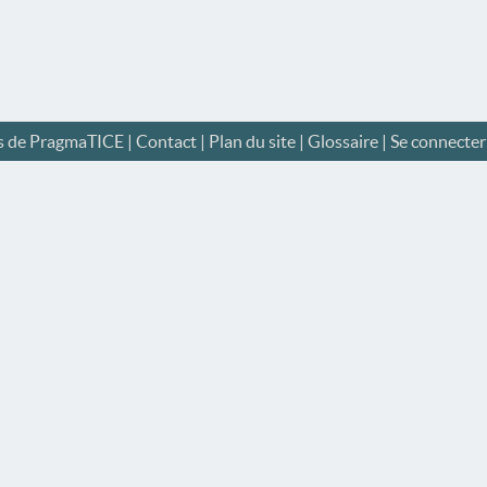
s de PragmaTICE
|
Contact
|
Plan du site
|
Glossaire
|
Se connecter