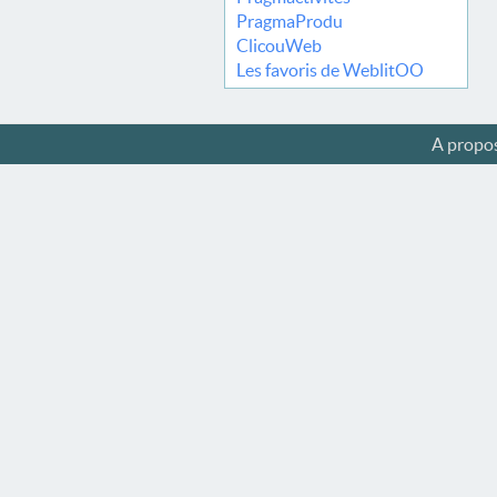
PragmaProdu
ClicouWeb
Les favoris de WeblitOO
A propo