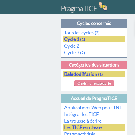
PragmaTICE
Cycles concernés
Tous les cycles
(3)
Cycle 1
(1)
Cycle 2
Cycle 3
(2)
Catégories des situations
Baladodiffusion
(1)
Choisir une catégorie
Accueil de PragmaTICE
Applications Web pour TNI
Intégrer les TICE
La trousse à écrire
Les TICE en classe
Pragmactivités