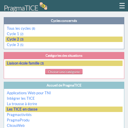
☰
PragmaTICE
Cycles concernés
Tous les cycles
(8)
Cycle 1
(2)
Cycle 2
(3)
Cycle 3
(5)
Catégories des situations
Liaison école famille
(3)
Choisir une catégorie
Accueil de PragmaTICE
Applications Web pour TNI
Intégrer les TICE
La trousse à écrire
Les TICE en classe
Pragmactivités
PragmaProdu
ClicouWeb