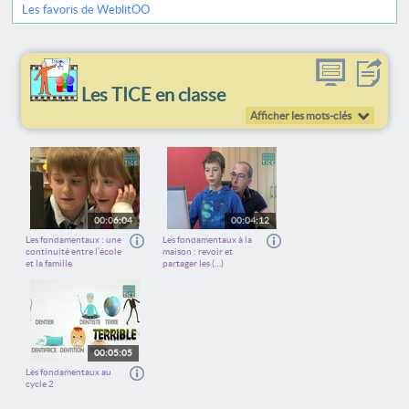
Les favoris de WeblitOO
Les TICE en classe
Afficher les mots-clés
00:06:04
00:04:12
Les fondamentaux : une
Les fondamentaux à la
continuité entre l’école
maison : revoir et
et la famille
partager les (…)
00:05:05
Les fondamentaux au
cycle 2