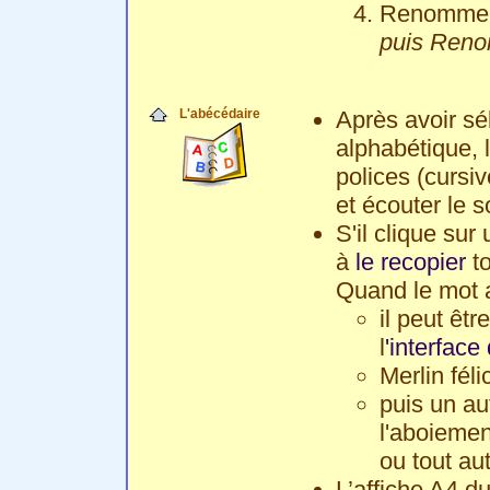
Renommer 
puis Reno
L'abécédaire
Après avoir sél
alphabétique, 
polices (cursiv
et écouter le 
S'il clique sur 
à
le recopier
to
Quand le mot a
il peut êtr
l
'interfac
Merlin félic
puis un au
l'aboiement
ou tout au
L’affiche A4 du