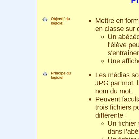
Pr
Objectif du
Mettre en for
logiciel
en classe sur 
Un abécéda
l'élève pe
s'entraîner
Une affich
Principe du
Les médias so
logiciel
JPG par mot, l
nom du mot.
Peuvent facul
trois fichiers
différente :
Un fichier
dans l’abé