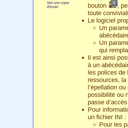
Voir une copie
bouton
, p
d'écran.
toute conviviali
Le logiciel pr
Un paramét
abécédaire
Un paramé
qui rempla
Il est ainsi po
à un abécédair
les polices de
ressources, la 
l’épellation ou
possibilité ou 
passe d’accès 
Pour informati
un fichier INI :
Pour les p