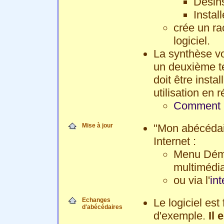
Désins
Instal
crée un ra
logiciel.
La synthèse voc
un deuxième tem
doit être inst
utilisation en 
Comment in
Mise à jour
"Mon abécédair
Internet :
Menu Déma
multimédia
ou via l'
in
Echanges
Le logiciel est
d'abécédaires
d'exemple.
Il