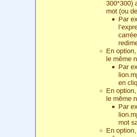
300*300) a
mot (ou de
Par ex
l’expr
carrée
redime
En option
le même n
Par ex
lion.m
en cli
En option
le même no
Par ex
lion.m
mot sa
En option,