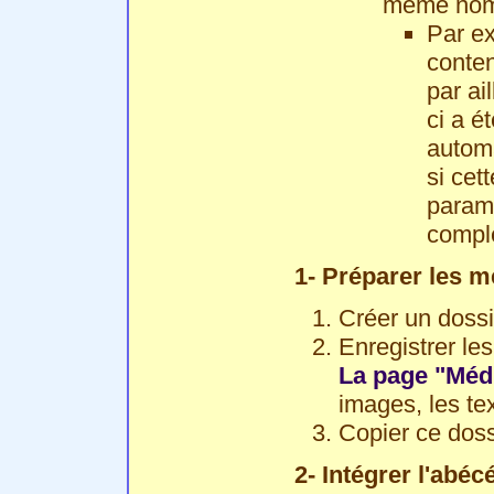
même nom 
Par ex
conte
par ai
ci a é
automa
si cet
paramé
complé
1- Préparer les m
Créer un dossi
Enregistrer le
La page "Méd
images, les tex
Copier ce doss
2- Intégrer l'abéc