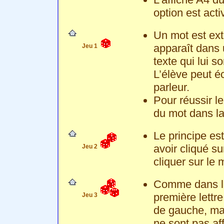
option est acti
Un mot est extr
apparaît dans u
Jeu 1
texte qui lui s
L’élève peut éc
parleur.
Pour réussir le 
du mot dans la
Le principe es
avoir cliqué su
Jeu 2
cliquer sur le
Comme dans le j
première lettre
Jeu 3
de gauche, mais
ne sont pas af