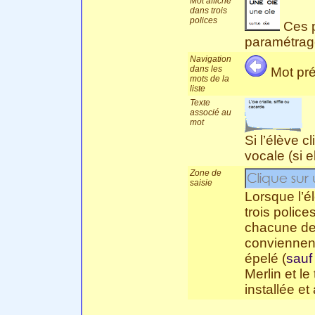
Mot affiché
dans trois
polices
Ces p
paramétrag
Navigation
dans les
Mot p
mots de la
liste
Texte
associé au
mot
Si l’élève c
vocale (si el
Zone de
saisie
Lorsque l’é
trois police
chacune des 
conviennent
épelé (
sauf
Merlin et le
installée et