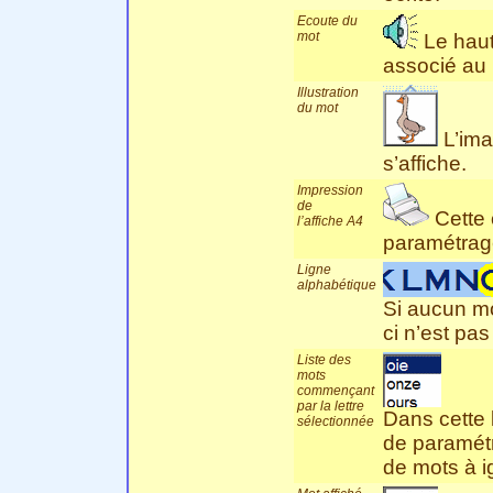
Ecoute du
mot
Le haut
associé au 
Illustration
du mot
L’ima
s’affiche.
Impression
de
Cette 
l’affiche A4
paramétrage
Ligne
alphabétique
Si aucun mo
ci n’est pas
Liste des
mots
commençant
par la lettre
Dans cette l
sélectionnée
de paramétr
de mots à i