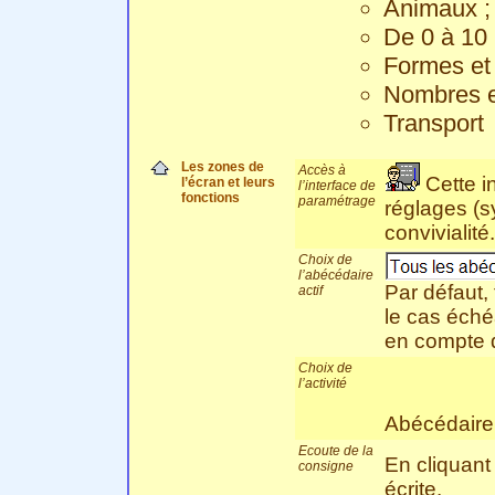
Animaux ;
De 0 à 10 
Formes et 
Nombres en
Transport
Les zones de
Accès à
Cette in
l’écran et leurs
l’interface de
fonctions
paramétrage
réglages (s
convivialité
Choix de
l’abécédaire
Par défaut,
actif
le cas éché
en compte q
Choix de
l’activité
Abécédair
Ecoute de la
En cliquant
consigne
écrite.