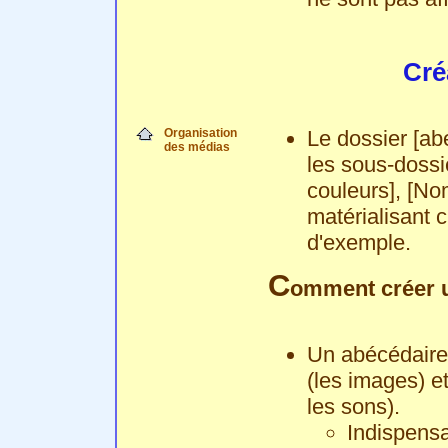
Cré
Organisation
Le dossier [abe
des médias
les sous-dossi
couleurs], [Nom
matérialisant 
d'exemple.
C
omment créer u
Un abécédaire
(les images) e
les sons).
Indispensa