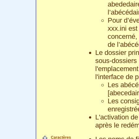
abededaire
l’abécédai
Pour d’éve
xxx.ini es
concerné, 
de l’abécé
Le dossier prin
sous-dossiers 
l'emplacement 
l'interface de
Les abécéd
[abecedair
Les consig
enregistré
L'activation d
après le redém
Caractères