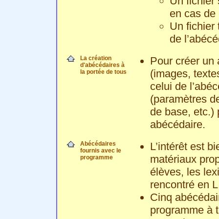
Un fichier
en cas de 
Un fichier
de l’abécé
La création
Pour créer un a
d'abécédaires à
(images, texte
la portée de tous
celui de l’abé
(paramètres de
de base, etc.)
abécédaire.
Abécédaires
L’intérêt est 
fournis avec le
matériaux prop
programme
élèves, les le
rencontré en L.
Cinq abécédair
programme à ti