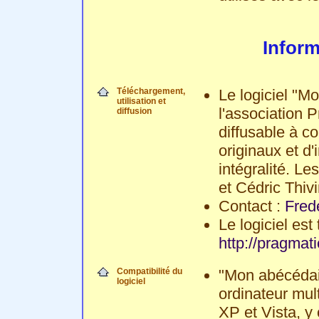
Infor
Téléchargement,
Le logiciel "M
utilisation et
l'association P
diffusion
diffusable à co
originaux et d
intégralité. L
et Cédric Thivi
Contact :
Fred
Le logiciel est
http://pragmat
Compatibilité du
"Mon abécédair
logiciel
ordinateur mu
XP et Vista, y