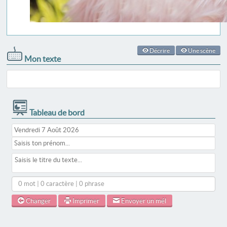
Décrire
Une scène
Mon texte
Tableau de bord
0 mot | 0 caractère | 0 phrase
Changer
Imprimer
Envoyer un mél