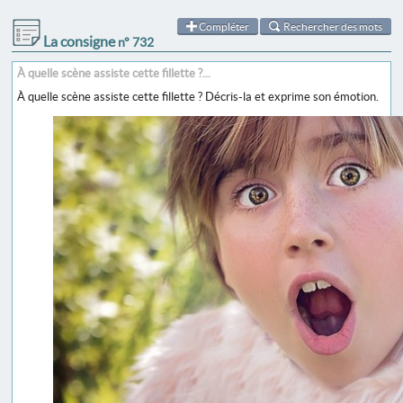
Compléter
Rechercher des mots
La consigne
n° 732
À quelle scène assiste cette fillette ?...
À quelle scène assiste cette fillette ? Décris-la et exprime son émotion.