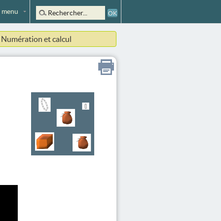
 menu
Numération et calcul