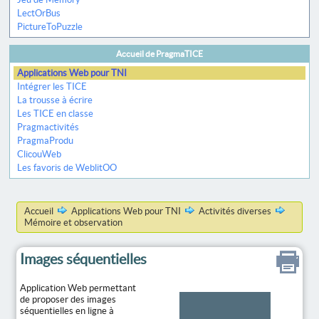
LectOrBus
PictureToPuzzle
Accueil de PragmaTICE
Applications Web pour TNI
Intégrer les TICE
La trousse à écrire
Les TICE en classe
Pragmactivités
PragmaProdu
ClicouWeb
Les favoris de WeblitOO
Accueil
Applications Web pour TNI
Activités diverses
Mémoire et observation
Images séquentielles
Application Web permettant
de proposer des images
séquentielles en ligne à