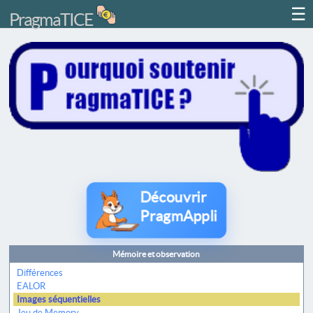
☰
PragmaTICE
Découvrir
PragmAppli
Mémoire et observation
Différences
EALOR
Images séquentielles
Jeu de Memory