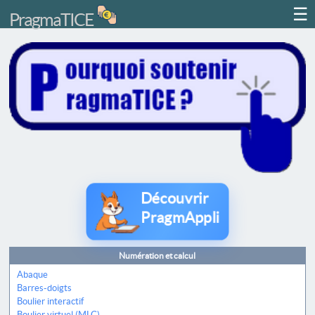
☰
PragmaTICE
Découvrir
PragmAppli
Numération et calcul
Abaque
Barres-doigts
Boulier interactif
Boulier virtuel (MLC)