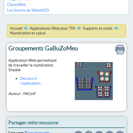
ClicouWeb
Les favoris de WeblitOO
Accueil
Applications Web pour TNI
Supports et outils
Numération et calcul
Groupements GaBuZoMeu
Application Web permettant
de travailler la numération
Shadok.
Découvrir
l’application...
Auteur : MiCetF
Partager cette ressource