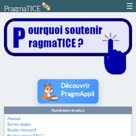
☰
PragmaTICE
Découvrir
PragmAppli
Numération et calcul
Abaque
Barres-doigts
Boulier interactif
Boulier virtuel (MLC)