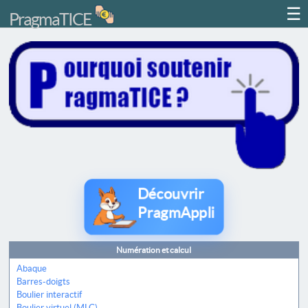
☰
PragmaTICE
Découvrir
PragmAppli
Numération et calcul
Abaque
Barres-doigts
Boulier interactif
Boulier virtuel (MLC)