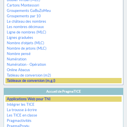
Cartons Montessori
Groupements GaBuZoMeu
Groupements par 10
Le château des nombres
Les nombres décimaux
Ligne de nombres (MLC)
Lignes graduées
Nombre d’objets (MLC)
Nombre de jetons (MLC)
Nombre pensé
Numération
Numération - Opération
Online Abacus
Tableau de conversion (m2)
Tableaux de conversion (m,g,l)
Accueil de PragmaTICE
Applications Web pour TNI
Intégrer les TICE
La trousse à écrire
Les TICE en classe
Pragmactivités
PragmaProdu